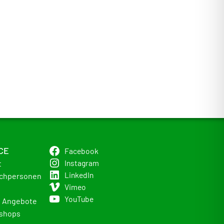
CE
Facebook
Instagram
t
LinkedIn
chpersonen
Vimeo
YouTube
e Angebote
shops