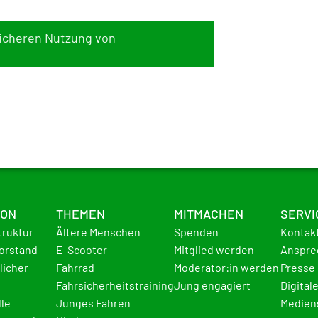
icheren Nutzung von
ION
THEMEN
MITMACHEN
SERVI
truktur
Ältere Menschen
Spenden
Kontak
Vorstand
E-Scooter
Mitglied werden
Anspre
licher
Fahrrad
Moderator:in werden
Presse
Fahrsicherheitstraining
Jung engagiert
Digital
lle
Junges Fahren
Medien