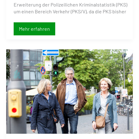
Erweiterung der Polizeilichen Kriminalstatistik (PKS)
um einen Bereich Verkehr (PKS/V), da die PKS bisher
Polizeiliche
Mehr erfahren
Kriminalstatistik
und
Verkehrsstraftaten