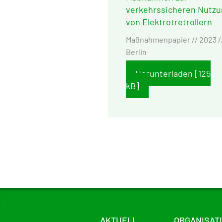
verkehrssicheren Nutzu
von Elektrotretrollern
Maßnahmenpapier // 2023 /
Berlin
Herunterladen [125
kB]
AKTUELL
ORGANISAT