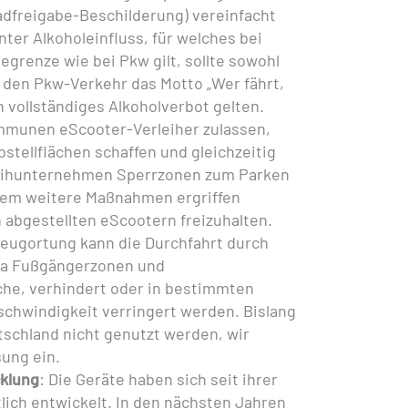
adfreigabe-Beschilderung) vereinfacht
ter Alkoholeinfluss, für welches bei
egrenze wie bei Pkw gilt, sollte sowohl
r den Pkw-Verkehr das Motto „Wer fährt,
in vollständiges Alkoholverbot gelten.
munen eScooter-Verleiher zulassen,
bstellflächen schaffen und gleichzeitig
eihunternehmen Sperrzonen zum Parken
udem weitere Maßnahmen ergriffen
abgestellten eScootern freizuhalten.
rzeugortung kann die Durchfahrt durch
wa Fußgängerzonen und
he, verhindert oder in bestimmten
chwindigkeit verringert werden. Bislang
tschland nicht genutzt werden, wir
sung ein.
klung
: Die Geräte haben sich seit ihrer
lich entwickelt. In den nächsten Jahren