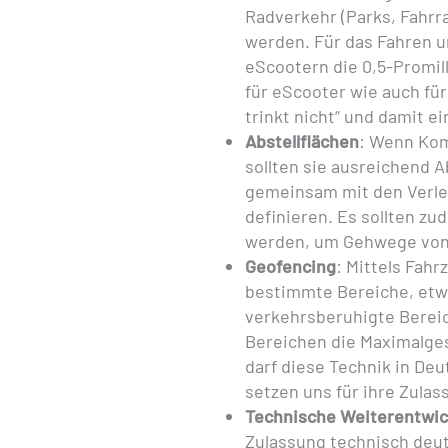
Radverkehr (Parks, Fahrr
werden. Für das Fahren un
eScootern die 0,5-Promill
für eScooter wie auch fü
trinkt nicht“ und damit e
Abstellflächen
: Wenn Kom
sollten sie ausreichend A
gemeinsam mit den Verl
definieren. Es sollten z
werden, um Gehwege von 
Geofencing
: Mittels Fah
bestimmte Bereiche, et
verkehrsberuhigte Bereic
Bereichen die Maximalges
darf diese Technik in Deu
setzen uns für ihre Zulas
Technische Weiterentwic
Zulassung technisch deut