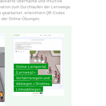
alisierte Oberfläche und intuitive
vation zum Durchlaufen der Lernwege.
 gearbeitet, erleichtern QR-Codes
 der Online-Übungen.
Online-Lernportal
(Lernweg) >
Vorfahrtsregeln und
Abbiegen > Direktes
Linksabbiegen