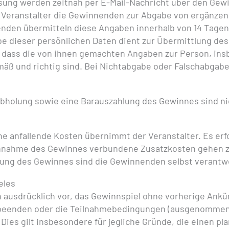
ung werden zeitnah per E-Mail-Nachricht über den Gewin
r Veranstalter die Gewinnenden zur Abgabe von ergänze
nenden übermitteln diese Angaben innerhalb von 14 Tage
be dieser persönlichen Daten dient zur Übermittlung de
 dass die von ihnen gemachten Angaben zur Person, in
äß und richtig sind. Bei Nichtabgabe oder Falschabgabe 
bholung sowie eine Barauszahlung des Gewinnes sind nic
e anfallende Kosten übernimmt der Veranstalter. Es erfo
chnahme des Gewinnes verbundene Zusatzkosten gehen 
ung des Gewinnes sind die Gewinnenden selbst verantwo
eles
ch ausdrücklich vor, das Gewinnspiel ohne vorherige Ank
u beenden oder die Teilnahmebedingungen (ausgenomme
Dies gilt insbesondere für jegliche Gründe, die einen p