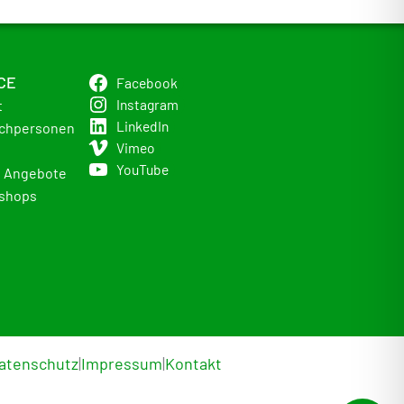
CE
Facebook
Instagram
t
LinkedIn
chpersonen
Vimeo
YouTube
e Angebote
shops
atenschutz
|
Impressum
|
Kontakt