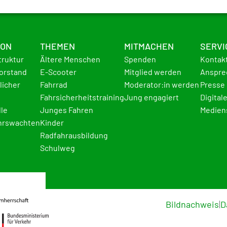
ION
THEMEN
MITMACHEN
SERVI
truktur
Ältere Menschen
Spenden
Kontak
Vorstand
E-Scooter
Mitglied werden
Anspre
licher
Fahrrad
Moderator:in werden
Presse
Fahrsicherheitstraining
Jung engagiert
Digital
lle
Junges Fahren
Medien
hrswachten
Kinder
Radfahrausbildung
Schulweg
Bildnachweis
|
D