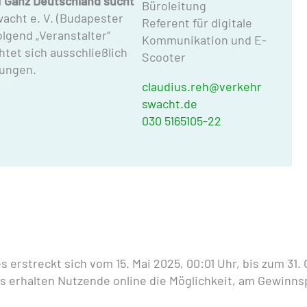
l
Ganz Deutschland sucht
Büroleitung
acht e. V. (Budapester
Referent für digitale
olgend „Veranstalter“
Kommunikation und E-
htet sich ausschließlich
Scoo­ter
gungen.
claudius.reh@verkehr
swacht.de
030 5165105-22
 erstreckt sich vom 15. Mai 2025, 00:01 Uhr, bis zum 31.
s erhalten Nutzende online die Möglichkeit, am Gewinns