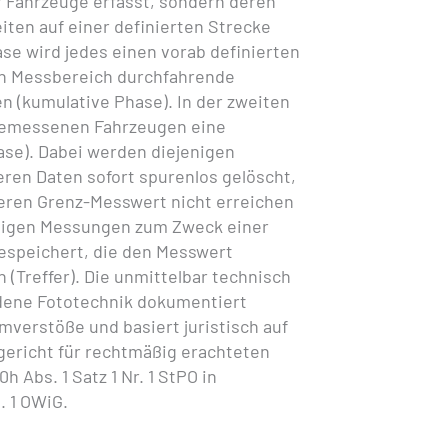
 Fahrzeuge erfasst, sondern deren
ten auf einer definierten Strecke
ase wird jedes einen vorab definierten
en Messbereich durchfahrende
 (kumulative Phase). In der zweiten
gemessenen Fahrzeugen eine
hase). Dabei werden diejenigen
en Daten sofort spurenlos gelöscht,
beren Grenz-Messwert nicht erreichen
jenigen Messungen zum Zweck einer
espeichert, die den Messwert
 (Treffer). Die unmittelbar technisch
dene Fototechnik dokumentiert
mverstöße und basiert juristisch auf
ericht für rechtmäßig erachteten
 Abs. 1 Satz 1 Nr. 1 StPO in
. 1 OWiG.