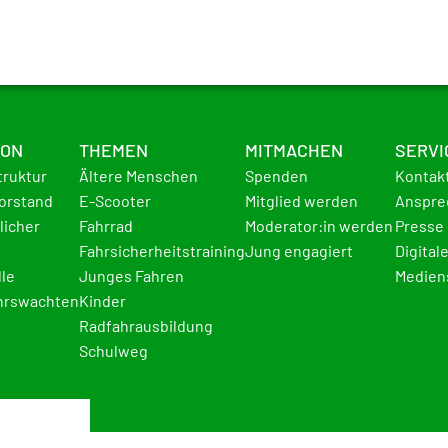
ION
THEMEN
MITMACHEN
SERVI
truktur
Ältere Menschen
Spenden
Kontak
Vorstand
E-Scooter
Mitglied werden
Anspre
licher
Fahrrad
Moderator:in werden
Presse
Fahrsicherheitstraining
Jung engagiert
Digital
lle
Junges Fahren
Medien
hrswachten
Kinder
Radfahrausbildung
Schulweg