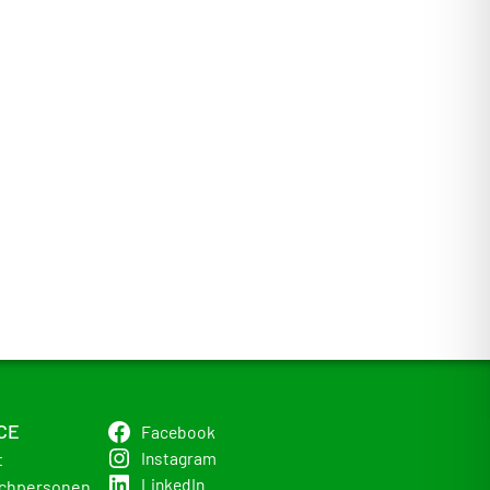
CE
Facebook
Instagram
t
LinkedIn
chpersonen