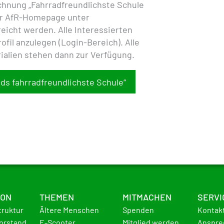
hnung „Fahrradfreundlichste Schule
er AfR-Homepage unter
eicht werden. Alle Interessierten
ofil anzulegen (Login-Bereich). Alle
ialien stehen dann zur Verfügung.
s fahrradfreundlichste Schule“
ION
THEMEN
MITMACHEN
SERVI
truktur
Ältere Menschen
Spenden
Kontak
Vorstand
E-Scooter
Mitglied werden
Anspre