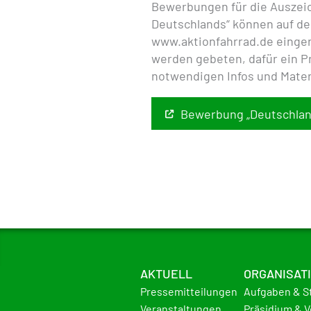
Bewerbungen für die Auszeic
Deutschlands“ können auf d
www.aktionfahrrad.de
einger
werden gebeten, dafür ein Pr
notwendigen Infos und Mater
Bewerbung „Deutschland
AKTUELL
ORGANISAT
Pressemitteilungen
Aufgaben & S
Veranstaltungen
Präsidium & 