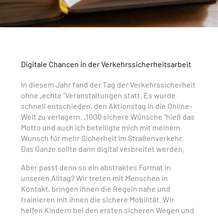
Digitale Chancen in der Verkehrssicherheitsarbeit
In diesem Jahr fand der Tag der Verkehrssicherheit
ohne „echte “Veranstaltungen statt. Es wurde
schnell entschieden, den Aktionstag in die Online-
Welt zu verlagern. „1000 sichere Wünsche “hieß das
Motto und auch ich beteiligte mich mit meinem
Wunsch für mehr Sicherheit im Straßenverkehr.
Das Ganze sollte dann digital verbreitet werden.
Aber passt denn so ein abstraktes Format in
unseren Alltag? Wir treten mit Menschen in
Kontakt, bringen ihnen die Regeln nahe und
trainieren mit ihnen die sichere Mobilität. Wir
helfen Kindern bei den ersten sicheren Wegen und